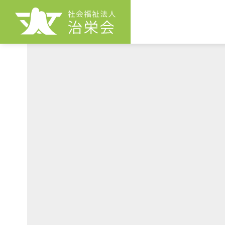
治栄会とは
F
か