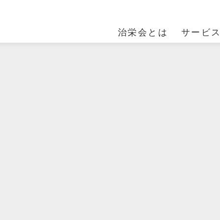
治栄会とは
サービ
ACILITY01
MESSAGE
FACILITY02
FACILITY03
OUTLINE
らまつ苑
治栄会の想い
ラ・フォーレからま
とどまつ園
法人案内
つ