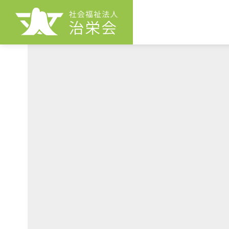
治栄会とは
F
か