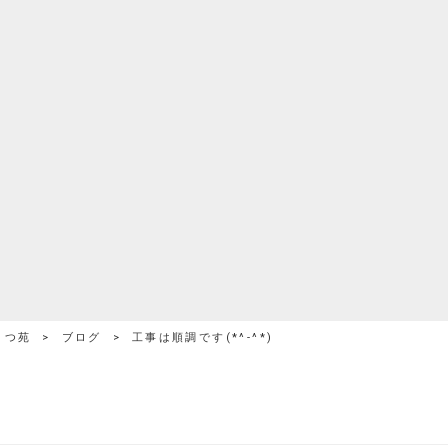
まつ苑
>
ブログ
>
工事は順調です(*^-^*)