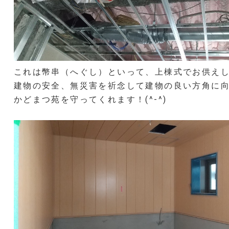
これは幣串（へぐし）といって、上棟式でお供え
建物の安全、無災害を祈念して建物の良い方角に
かどまつ苑を守ってくれます！(^-^)