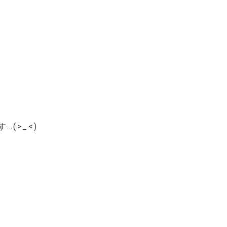
(>_<)