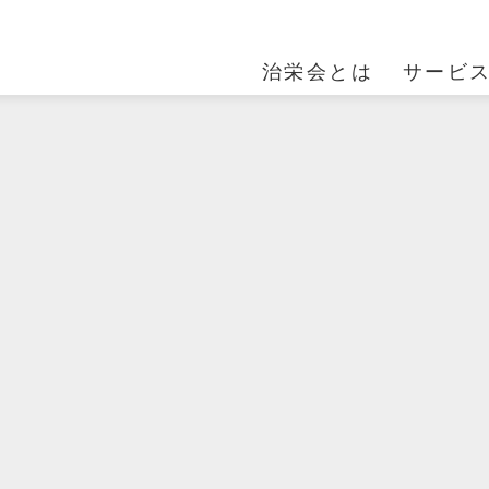
治栄会とは
サービ
ACILITY01
MESSAGE
FACILITY02
FACILITY03
OUTLINE
らまつ苑
治栄会の想い
ラ・フォーレからま
とどまつ園
法人案内
つ