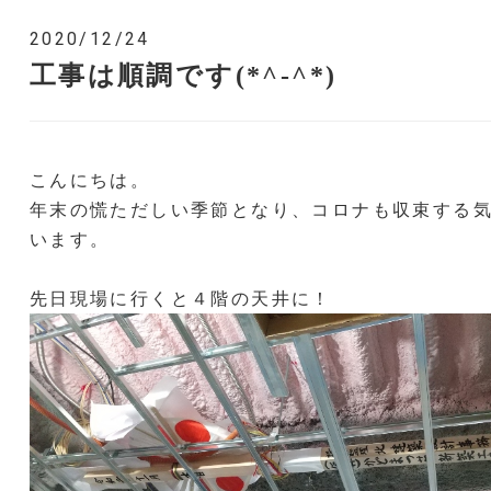
2020/12/24
工事は順調です(*^-^*)
こんにちは。
年末の慌ただしい季節となり、コロナも収束する
います。
先日現場に行くと４階の天井に！