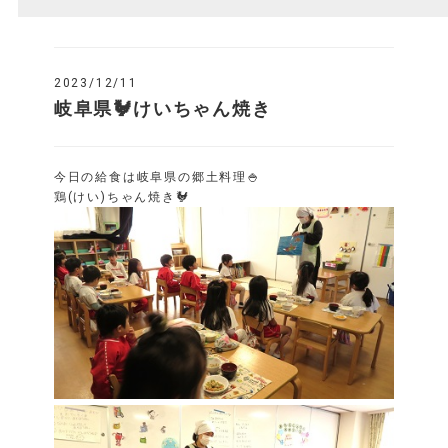
2023/12/11
岐阜県🐓けいちゃん焼き
今日の給食は岐阜県の郷土料理🍚
鶏(けい)ちゃん焼き🐓